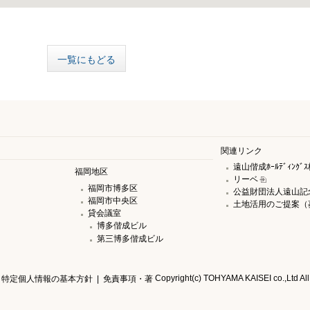
一覧にもどる
関連リンク
遠山偕成ﾎｰﾙﾃﾞｨﾝｸ
福岡地区
リーベ
福岡市博多区
公益財団法人遠山記
福岡市中央区
土地活用のご提案（
貸会議室
博多偕成ビル
第三博多偕成ビル
Copyright(c) TOHYAMA KAISEI co.,Ltd All 
特定個人情報の基本方針
|
免責事項・著