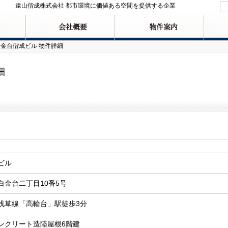
遠山偕成株式会社 都市環境に価値ある空間を提供する企業
金台偕成ビル 物件詳細
沿革
地図
▼ 東京地区 ▼
中央区
港区
その他
▼ 九州地区 ▼
福岡市博多区
福岡市中央区
貸会議室
博多偕成ビル
第三博多偕成ビル
リー
細
ビル
白金台二丁目10番5号
浅草線「高輪台」駅徒歩3分
ンクリート造陸屋根6階建