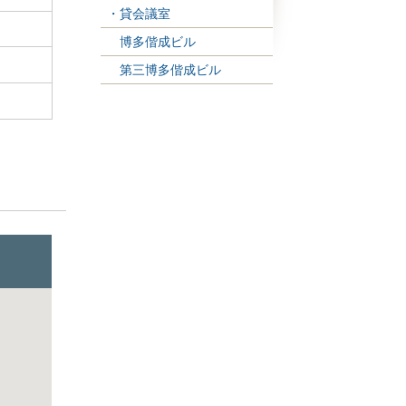
・貸会議室
博多偕成ビル
第三博多偕成ビル