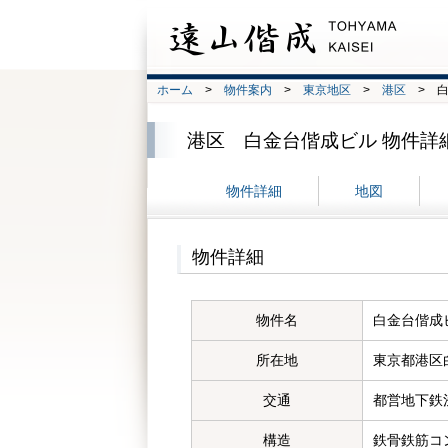
ホーム
>
物件案内
>
東京地区
>
港区
> 白
港区 白金台偕成ビル 物件詳
物件詳細
地図
物件詳細
物件名
白金台偕成
所在地
東京都港区
交通
都営地下鉄
構造
鉄骨鉄筋コ