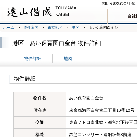
遠山偕成株式会社 都
ホーム
>
物件案内
>
東京地区
>
港区
> あい保育園白金台
沿革
地図
港区 あい保育園白金台 物件詳細
物件詳細
地図
物件詳細
物件名
あい保育園白金台
所在地
東京都港区白金台三丁目13番18号
交通
東京メトロ南北線・都営地下鉄三田
構造
鉄筋コンクリート造銅板葺3階建